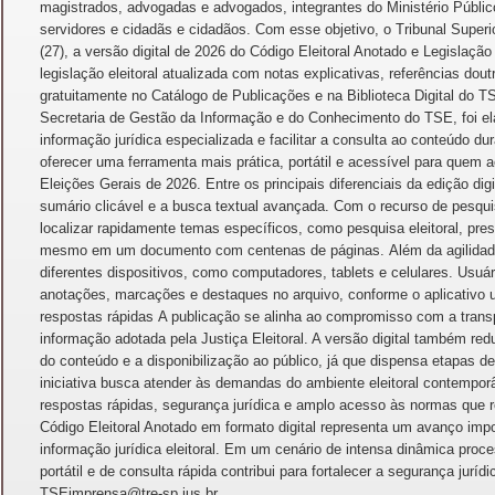
magistrados, advogadas e advogados, integrantes do Ministério Público,
servidores e cidadãs e cidadãos. Com esse objetivo, o Tribunal Superior
(27), a versão digital de 2026 do Código Eleitoral Anotado e Legislaç
legislação eleitoral atualizada com notas explicativas, referências dout
gratuitamente no Catálogo de Publicações e na Biblioteca Digital do 
Secretaria de Gestão da Informação e do Conhecimento do TSE, foi el
informação jurídica especializada e facilitar a consulta ao conteúdo dur
oferecer uma ferramenta mais prática, portátil e acessível para quem
Eleições Gerais de 2026. Entre os principais diferenciais da edição digi
sumário clicável e a busca textual avançada. Com o recurso de pesquis
localizar rapidamente temas específicos, como pesquisa eleitoral, presta
mesmo em um documento com centenas de páginas. Além da agilidade, 
diferentes dispositivos, como computadores, tablets e celulares. Usu
anotações, marcações e destaques no arquivo, conforme o aplicativo ut
respostas rápidas A publicação se alinha ao compromisso com a trans
informação adotada pela Justiça Eleitoral. A versão digital também re
do conteúdo e a disponibilização ao público, já que dispensa etapas de 
iniciativa busca atender às demandas do ambiente eleitoral contempo
respostas rápidas, segurança jurídica e amplo acesso às normas que
Código Eleitoral Anotado em formato digital representa um avanço im
informação jurídica eleitoral. Em um cenário de intensa dinâmica proce
portátil e de consulta rápida contribui para fortalecer a segurança juríd
TSEimprensa@tre-sp.jus.br