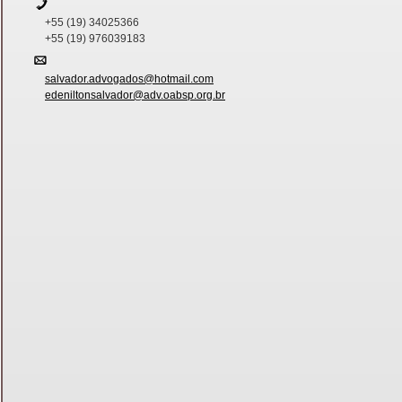
+55 (19) 34025366
+55 (19) 976039183
salvador.advogados@hotmail.com
edeniltonsalvador@adv.oabsp.org.br