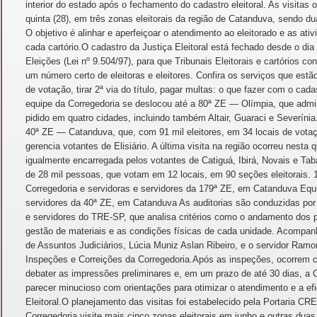
interior do estado após o fechamento do cadastro eleitoral. As visitas o
quinta (28), em três zonas eleitorais da região de Catanduva, sendo d
O objetivo é alinhar e aperfeiçoar o atendimento ao eleitorado e as ativ
cada cartório.O cadastro da Justiça Eleitoral está fechado desde o di
Eleições (Lei nº 9.504/97), para que Tribunais Eleitorais e cartórios c
um número certo de eleitoras e eleitores. Confira os serviços que est
de votação, tirar 2ª via do título, pagar multas: o que fazer com o cada
equipe da Corregedoria se deslocou até a 80ª ZE — Olímpia, que admini
pidido em quatro cidades, incluindo também Altair, Guaraci e Severínia
40ª ZE — Catanduva, que, com 91 mil eleitores, em 34 locais de vota
gerencia votantes de Elisiário. A última visita na região ocorreu nesta
igualmente encarregada pelos votantes de Catiguá, Ibirá, Novais e Tab
de 28 mil pessoas, que votam em 12 locais, em 90 seções eleitorais. 
Corregedoria e servidoras e servidores da 179ª ZE, em Catanduva Equi
servidores da 40ª ZE, em Catanduva As auditorias são conduzidas por 
e servidores do TRE-SP, que analisa critérios como o andamento dos 
gestão de materiais e as condições físicas de cada unidade. Acompan
de Assuntos Judiciários, Lúcia Muniz Aslan Ribeiro, e o servidor Ra
Inspeções e Correições da Corregedoria.Após as inspeções, ocorrem c
debater as impressões preliminares e, em um prazo de até 30 dias, a 
parecer minucioso com orientações para otimizar o atendimento e a efi
Eleitoral.O planejamento das visitas foi estabelecido pela Portaria CR
Corregedoria visite mais cinco zonas eleitorais em junho e outras dua