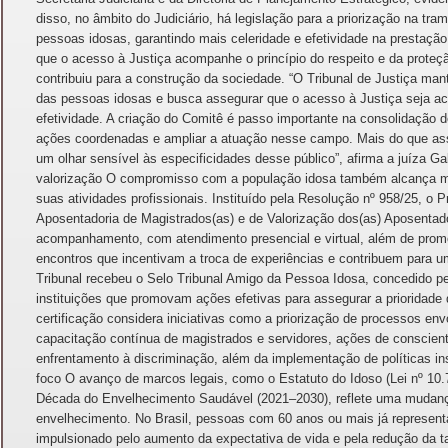
disso, no âmbito do Judiciário, há legislação para a priorização na t
pessoas idosas, garantindo mais celeridade e efetividade na prestação
que o acesso à Justiça acompanhe o princípio do respeito e da proteçã
contribuiu para a construção da sociedade. “O Tribunal de Justiça 
das pessoas idosas e busca assegurar que o acesso à Justiça seja ac
efetividade. A criação do Comitê é passo importante na consolidação des
ações coordenadas e ampliar a atuação nesse campo. Mais do que ass
um olhar sensível às especificidades desse público”, afirma a juíza G
valorização O compromisso com a população idosa também alcança ma
suas atividades profissionais. Instituído pela Resolução nº 958/25, 
Aposentadoria de Magistrados(as) e de Valorização dos(as) Aposentado
acompanhamento, com atendimento presencial e virtual, além de promov
encontros que incentivam a troca de experiências e contribuem para 
Tribunal recebeu o Selo Tribunal Amigo da Pessoa Idosa, concedido pe
instituições que promovam ações efetivas para assegurar a prioridade d
certificação considera iniciativas como a priorização de processos e
capacitação contínua de magistrados e servidores, ações de conscien
enfrentamento à discriminação, além da implementação de políticas in
foco O avanço de marcos legais, como o Estatuto do Idoso (Lei nº 10.7
Década do Envelhecimento Saudável (2021–2030), reflete uma mudan
envelhecimento. No Brasil, pessoas com 60 anos ou mais já represen
impulsionado pelo aumento da expectativa de vida e pela redução da t