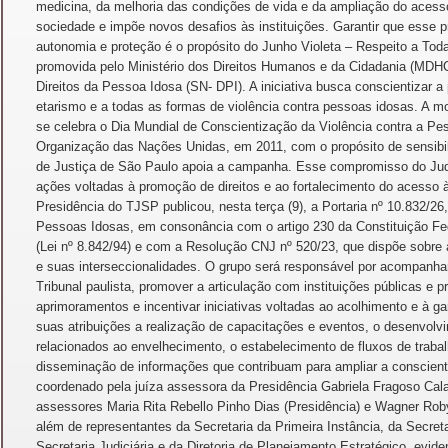
medicina, da melhoria das condições de vida e da ampliação do acesso
sociedade e impõe novos desafios às instituições. Garantir que esse 
autonomia e proteção é o propósito do Junho Violeta – Respeito a To
promovida pelo Ministério dos Direitos Humanos e da Cidadania (MDHC
Direitos da Pessoa Idosa (SN- DPI). A iniciativa busca conscientizar 
etarismo e a todas as formas de violência contra pessoas idosas. A m
se celebra o Dia Mundial de Conscientização da Violência contra a Pess
Organização das Nações Unidas, em 2011, com o propósito de sensibil
de Justiça de São Paulo apoia a campanha. Esse compromisso do Judi
ações voltadas à promoção de direitos e ao fortalecimento do acesso à
Presidência do TJSP publicou, nesta terça (9), a Portaria nº 10.832/26
Pessoas Idosas, em consonância com o artigo 230 da Constituição Fed
(Lei nº 8.842/94) e com a Resolução CNJ nº 520/23, que dispõe sobre 
e suas interseccionalidades. O grupo será responsável por acompanhar
Tribunal paulista, promover a articulação com instituições públicas e p
aprimoramentos e incentivar iniciativas voltadas ao acolhimento e à ga
suas atribuições a realização de capacitações e eventos, o desenvolv
relacionados ao envelhecimento, o estabelecimento de fluxos de trab
disseminação de informações que contribuam para ampliar a conscien
coordenado pela juíza assessora da Presidência Gabriela Fragoso Cal
assessores Maria Rita Rebello Pinho Dias (Presidência) e Wagner Roby
além de representantes da Secretaria da Primeira Instância, da Secret
Secretaria Judiciária e da Diretoria de Planejamento Estratégico, eviden