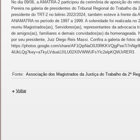
No dia 09/06, a AMATRA-2 participou da cerimônia de aposição do ret
Pereira na galeria de presidentes do Tribunal Regional do Trabalho da 
presidente do TRT-2 no biênio 2022/2024, também esteve à frente da
ANAMATRA no período de 1997 a 1999. A solenidade foi realizada no 2
reuniu Magistrados(as), Servidores(as), representantes da advocacia tr
de amigos(as), familiares e demais convidados(as) da homenageada. 
por seu presidente, Juiz Diego Reis Massi. Confira a galeria de fotos d
https://photos.google.com/share/AF1QipNaO0J0RKKVQjgPee7i7nN
4iUkLQg?key=aTkyLVduaUJILU02X0VWWUFsYlc2elpKQWJrRER3.
Fonte:
Associação dos Magistrados da Justiça do Trabalho da 2ª Reg
Voltar