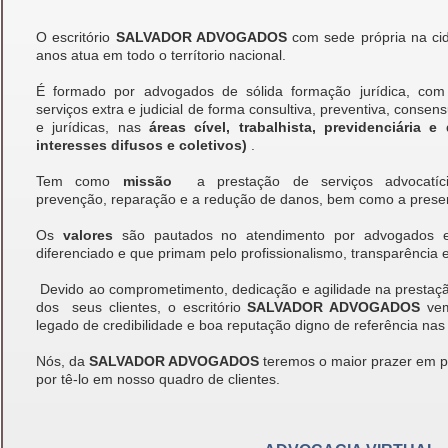
O escritório
SALVADOR ADVOGADOS
com sede própria na c
anos atua em todo o terrítorio nacional.
É formado por advogados de sólida formação jurídica, com
serviços extra e judicial de forma consultiva, preventiva, consen
e jurídicas, nas
áreas cível, trabalhista, previdenciária e
interesses difusos e coletivos)
.
Tem como
missão
a prestação de serviços advocatíci
prevenção, reparação e a redução de danos, bem como a preser
Os
valores
são pautados no atendimento por advogados e
diferenciado e que primam pelo profissionalismo, transparência e
Devido ao comprometimento, dedicação e agilidade na prestaçã
dos seus clientes, o escritório
SALVADOR ADVOGADOS
vem
legado de credibilidade e boa reputação digno de referência na
Nós, da
SALVADOR ADVOGADOS
teremos o maior prazer em p
por tê-lo em nosso quadro de clientes.