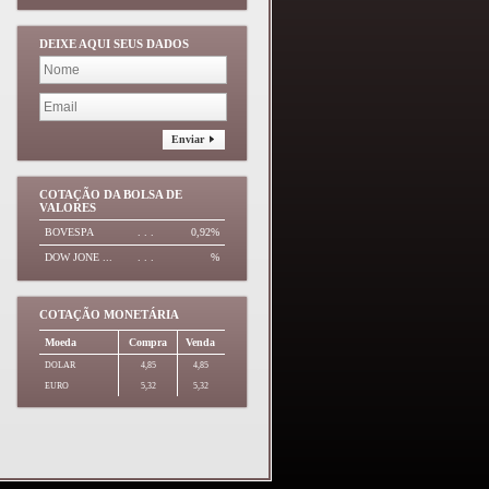
DEIXE AQUI SEUS DADOS
Enviar
COTAÇÃO DA BOLSA DE
VALORES
BOVESPA
. . .
0,92%
DOW JONE ...
. . .
%
COTAÇÃO MONETÁRIA
Moeda
Compra
Venda
DOLAR
4,85
4,85
EURO
5,32
5,32