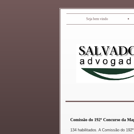
•
Seja bem vindo
Comissão do 192º Concurso da Magi
134 habilitados. A Comissão do 192º