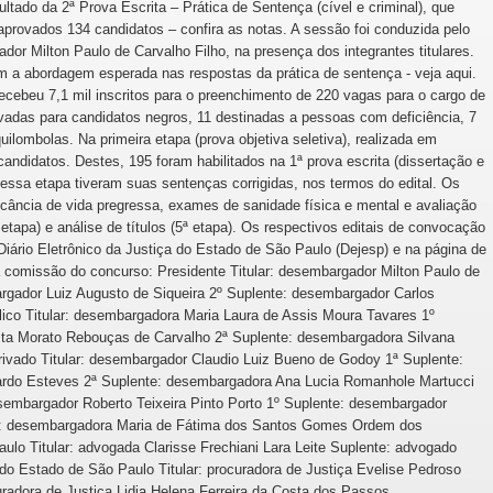
tado da 2ª Prova Escrita – Prática de Sentença (cível e criminal), que
provados 134 candidatos – confira as notas. A sessão foi conduzida pelo
or Milton Paulo de Carvalho Filho, na presença dos integrantes titulares.
m a abordagem esperada nas respostas da prática de sentença - veja aqui.
ecebeu 7,1 mil inscritos para o preenchimento de 220 vagas para o cargo de
ervadas para candidatos negros, 11 destinadas a pessoas com deficiência, 7
uilombolas. Na primeira etapa (prova objetiva seletiva), realizada em
candidatos. Destes, 195 foram habilitados na 1ª prova escrita (dissertação e
nessa etapa tiveram suas sentenças corrigidas, nos termos do edital. Os
icância de vida pregressa, exames de sanidade física e mental e avaliação
ª etapa) e análise de títulos (5ª etapa). Os respectivos editais de convocação
iário Eletrônico da Justiça do Estado de São Paulo (Dejesp) e na página de
a comissão do concurso: Presidente Titular: desembargador Milton Paulo de
rgador Luiz Augusto de Siqueira 2º Suplente: desembargador Carlos
ico Titular: desembargadora Maria Laura de Assis Moura Tavares 1º
ta Morato Rebouças de Carvalho 2ª Suplente: desembargadora Silvana
rivado Titular: desembargador Claudio Luiz Bueno de Godoy 1ª Suplente:
rdo Esteves 2ª Suplente: desembargadora Ana Lucia Romanhole Martucci
desembargador Roberto Teixeira Pinto Porto 1º Suplente: desembargador
e: desembargadora Maria de Fátima dos Santos Gomes Ordem dos
lo Titular: advogada Clarisse Frechiani Lara Leite Suplente: advogado
 do Estado de São Paulo Titular: procuradora de Justiça Evelise Pedroso
uradora de Justiça Lidia Helena Ferreira da Costa dos Passos