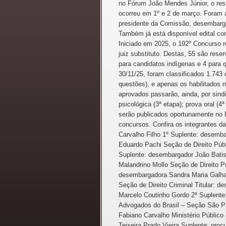
no Fórum João Mendes Júnior, o resul
ocorreu em 1º e 2 de março. Foram a
presidente da Comissão, desembargad
Também já está disponível edital co
Iniciado em 2025, o 192º Concurso r
juiz substituto. Destas, 55 são res
para candidatos indígenas e 4 para q
30/11/25, foram classificados 1.743 
questões), e apenas os habilitados 
aprovados passarão, ainda, por sind
psicológica (3ª etapa); prova oral (4
serão publicados oportunamente no D
concursos. Confira os integrantes d
Carvalho Filho 1º Suplente: desemba
Eduardo Pachi Seção de Direito Públ
Suplente: desembargador João Batis
Malandrino Mollo Seção de Direito P
desembargadora Sandra Maria Galha
Seção de Direito Criminal Titular: 
Marcelo Coutinho Gordo 2ª Suplent
Advogados do Brasil – Seção São Pau
Fabiano Carvalho Ministério Público
Teixeira Prado Vieira Suplente: proc